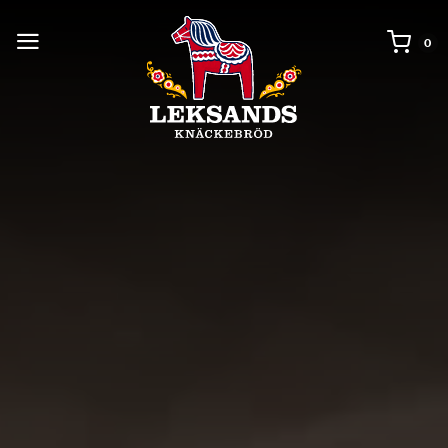
0 i
0