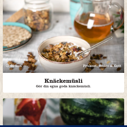
60 min
Frukost, Smått & Gott
Knäckemüsli
Gör din egna goda knäckemüsli.