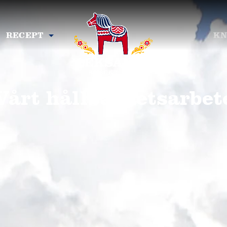
RECEPT
KN
Vårt hållbarhetsarbet