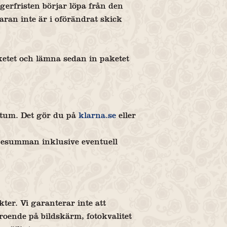
erfristen börjar löpa från den
ran inte är i oförändrat skick
ketet och lämna sedan in paketet
datum. Det gör du på
klarna.se
eller
öpesumman inklusive eventuell
ter. Vi garanterar inte att
oende på bildskärm, fotokvalitet