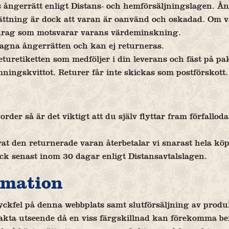
ångerrätt enligt Distans- och hemförsäljningslagen. Ång
ättning är dock att varan är oanvänd och oskadad. Om va
vdrag som motsvarar varans värdeminskning.
tagna ångerrätten och kan ej returneras.
turetiketten som medföljer i din leverans och fäst på pa
ningskvittot. Returer får inte skickas som postförskott.
order så är det viktigt att du själv flyttar fram förfallo
rat den returnerade varan återbetalar vi snarast hela k
ock senast inom 30 dagar enligt Distansavtalslagen.
rmation
ryckfel på denna webbplats samt slutförsäljning av produk
akta utseende då en viss färgskillnad kan förekomma ber