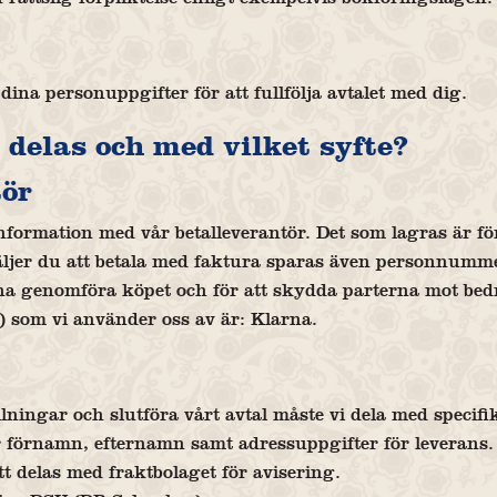
ina personuppgifter för att fullfölja avtalet med dig.
 delas och med vilket syfte?
tör
formation med vår betalleverantör. Det som lagras är fö
ljer du att betala med faktura sparas även personnumme
na genomföra köpet och för att skydda parterna mot bed
r) som vi använder oss av är: Klarna.
llningar och slutföra vårt avtal måste vi dela med specif
 förnamn, efternamn samt adressuppgifter för leverans. 
delas med fraktbolaget för avisering.