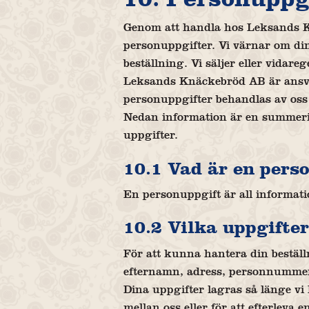
Genom att handla hos Leksands Kn
personuppgifter. Vi värnar om din
beställning. Vi säljer eller vidare
Leksands Knäckebröd AB är ansva
personuppgifter behandlas av oss 
Nedan information är en summeri
uppgifter.
10.1 Vad är en pers
En personuppgift är all informatio
10.2 Vilka uppgifter
För att kunna hantera din beställn
efternamn, adress, personnummer,
Dina uppgifter lagras så länge vi 
mellan oss eller för att efterleva 