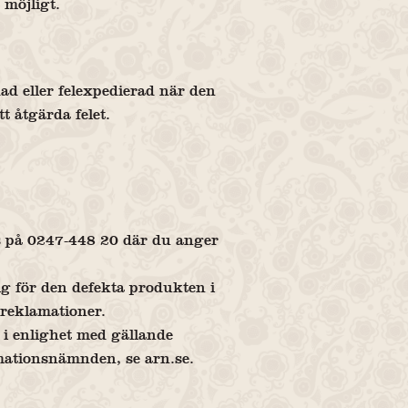
 möjligt.
ad eller felexpedierad när den
t åtgärda felet.
oss på 0247-448 20 där du anger
dig för den defekta produkten i
 reklamationer.
g i enlighet med gällande
mationsnämnden, se arn.se.