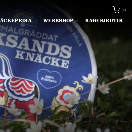
0 it
0
ÄCKEPEDIA
WEBBSHOP
BAGERIBUTIK