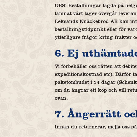
OBS! Beställningar lagda på helge
lämnat vårt lager övergår leverans
Leksands Knäckebröd AB kan inte 
beställningstidpunkt eller för v
ytterligare frågor kring frakter o
6. Ej uthämtad
Vi förbehåller oss rätten att deb
expeditionskostnad etc). Därför t
paketombudet i 14 dagar (Schenker
om du ångrar ett köp och vill ret
ovan.
7. Ångerrätt oc
Innan du returnerar, mejla oss p