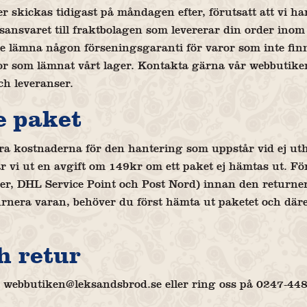
r skickas tidigast på måndagen efter, förutsatt att vi ha
ansvaret till fraktbolagen som levererar din order inom ut
lämna någon förseningsgaranti för varor som inte finns
aror som lämnat vårt lager. Kontakta gärna vår webbuti
ch leveranser.
e paket
itera kostnaderna för den hantering som uppstår vid ej ut
ar vi ut en avgift om 149kr om ett paket ej hämtas ut. F
, DHL Service Point och Post Nord) innan den returneras
urnera varan, behöver du först hämta ut paketet och däre
h retur
å webbutiken@leksandsbrod.se eller ring oss på 0247-448