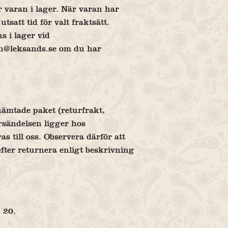
r varan i lager. När varan har
satt tid för valt fraktsätt.
 i lager vid
ken@leksands.se om du har
hämtade paket (returfrakt,
örsändelsen ligger hos
 till oss. Observera därför att
fter returnera enligt beskrivning
 20.