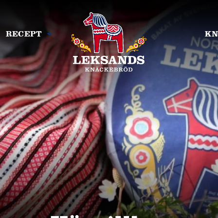
RECEPT
KN