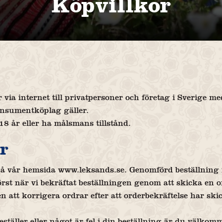
Köpvillkor
ia internet till privatpersoner och företag i Sverige med
nsumentköplag gäller.
18 år eller ha målsmans tillstånd.
r
på vår hemsida www.leksands.se. Genomförd beställning
örst när vi bekräftat beställningen genom att skicka en o
ten att korrigera ordrar efter att orderbekräftelse har s
täller eller något är fel i din beställning är du välkom