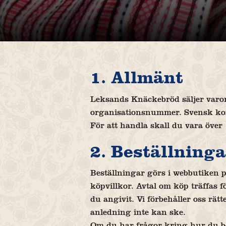
1. Allmänt
Leksands Knäckebröd säljer varor v
organisationsnummer. Svensk ko
För att handla skall du vara över 
2. Beställninga
Beställningar görs i webbutiken 
köpvillkor. Avtal om köp träffas f
du angivit. Vi förbehåller oss rät
anledning inte kan ske.
Om du har frågor kring hur du bes