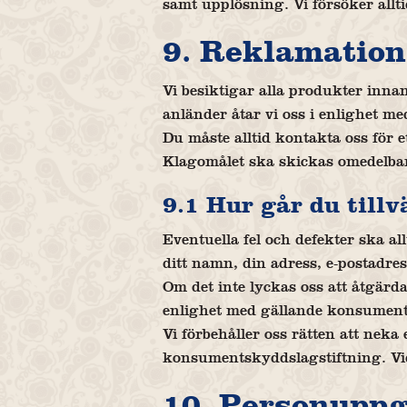
samt upplösning. Vi försöker allt
9. Reklamation
Vi besiktigar alla produkter inna
anländer åtar vi oss i enlighet m
Du måste alltid kontakta oss för
Klagomålet ska skickas omedelbart
9.1 Hur går du till
Eventuella fel och defekter ska a
ditt namn, din adress, e-postadre
Om det inte lyckas oss att åtgärda
enlighet med gällande konsuments
Vi förbehåller oss rätten att neka
konsumentskyddslagstiftning. Vid
10. Personuppg