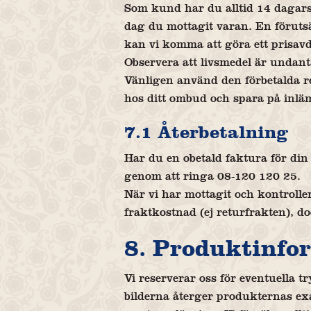
Som kund har du alltid 14 dagars 
dag du mottagit varan. En föruts
kan vi komma att göra ett prisa
Observera att livsmedel är undan
Vänligen använd den förbetalda re
hos ditt ombud och spara på inläm
7.1 Återbetalning
Har du en obetald faktura för din 
genom att ringa 08-120 120 25.
När vi har mottagit och kontrolle
fraktkostnad (ej returfrakten), d
8. Produktinfo
Vi reserverar oss för eventuella t
bilderna återger produkternas ex