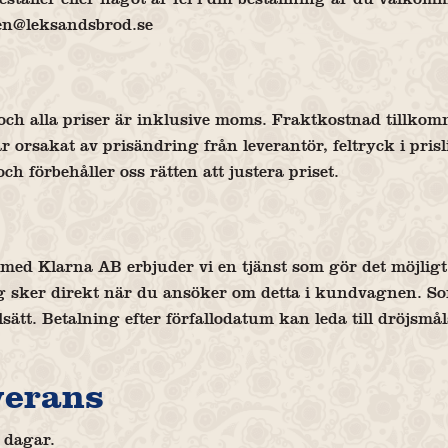
ken@leksandsbrod.se
 och alla priser är inklusive moms. Fraktkostnad tillkom
r orsakat av prisändring från leverantör, feltryck i prisl
ch förbehåller oss rätten att justera priset.
ed Klarna AB erbjuder vi en tjänst som gör det möjligt 
g sker direkt när du ansöker om detta i kundvagnen. So
alsätt. Betalning efter förfallodatum kan leda till dröjsm
verans
 dagar.