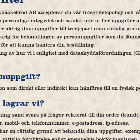
äckebröd AB accepterar du vår Integritetspolicy och v
 personliga integritet och samlar inte in fler uppgifter 
ger aldrig dina uppgifter till tredjepart utan rättslig grun
rig för behandlingen av personuppgifter som du lämnat
för att kunna hantera din beställning.
ng av hur vi i enlighet med dataskyddsförordningen (G
onuppgift?
n som direkt eller indirekt kan hänföras till en fysisk p
 lagrar vi?
ing samt svara på frågor relaterat till din order (kundtj
 mobil- och telefonnummer, e-postadress, ip-adress.
har en rättslig grund att behandla dina uppgifter, exempel
en rättslig förpliktelse enligt exempelvis bokföringslagen.