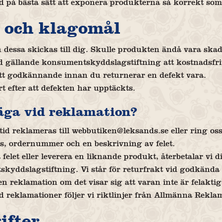
id på bästa sätt att exponera produkterna så korrekt som
 och klagomål
n dessa skickas till dig. Skulle produkten ändå vara skad
ed gällande konsumentskyddslagstiftning att kostnadsfrit
 ett godkännande innan du returnerar en defekt vara.
 efter att defekten har upptäckts.
väga vid reklamation?
lltid reklameras till webbutiken@leksands.se eller ring 
ss, ordernummer och en beskrivning av felet.
 felet eller leverera en liknande produkt, återbetalar vi 
kyddslagstiftning. Vi står för returfrakt vid godkända
 en reklamation om det visar sig att varan inte är felakti
 reklamationer följer vi riktlinjer från Allmänna Rekla
ifter