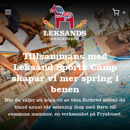
0 i
0
Tillsammans med
Leksand Sports Camp
skapar vi mer spring i
benen
När du väljer att köpa ett av våra Rutbröd stöttar du
bland annat vår satsning ihop med Barn till
ensamma mammor, en verksamhet på Fryshuset.