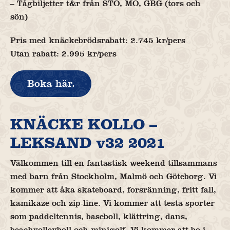
– Tågbiljetter t&r från STO, MÖ, GBG (tors och
sön)
Pris med knäckebrödsrabatt: 2.745 kr/pers
Utan rabatt: 2.995 kr/pers
Boka här.
KNÄCKE KOLLO –
LEKSAND v32 2021
Välkommen till en fantastisk weekend tillsammans
med barn från Stockholm, Malmö och Göteborg. Vi
kommer att åka skateboard, forsränning, fritt fall,
kamikaze och zip-line. Vi kommer att testa sporter
som paddeltennis, baseboll, klättring, dans,
beachvolleyboll och minigolf. Vi kommer att bo i