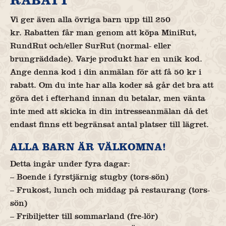
RABATT
Vi ger även alla övriga barn upp till 250
kr. Rabatten får man genom att köpa MiniRut,
RundRut och/eller SurRut (normal- eller
brungräddade). Varje produkt har en unik kod.
Ange denna kod i din anmälan för att få 50 kr i
rabatt. Om du inte har alla koder så går det bra att
göra det i efterhand innan du betalar, men vänta
inte med att skicka in din intresseanmälan då det
endast finns ett begränsat antal platser till lägret.
ALLA BARN ÄR VÄLKOMNA!
Detta ingår under fyra dagar:
– Boende i fyrstjärnig stugby (tors-sön)
– Frukost, lunch och middag på restaurang (tors-
sön)
– Fribiljetter till sommarland (fre-lör)