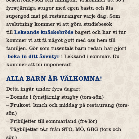
fyrstjärniga stugor med egen bastu och äta
supergod mat på restauranger varje dag. Som
avslutning kommer vi att göra studiebesök
till
Leksands knäckebröds
bageri och har vi tur
kommer vi att få något gott med oss hem till
familjen. Gör som tusentals barn redan har gjort –
boka in ditt äventyr
i Leksand i sommar. Du
kommer att bli imponerad!
ALLA BARN ÄR VÄLKOMNA!
Detta ingår under fyra dagar:
– Boende i fyrstjärnig stugby (tors-sön)
– Frukost, lunch och middag på restaurang (tors-
sön)
– Fribiljetter till sommarland (fre-lör)
– Tågbiljetter t&r från STO, MÖ, GBG (tors och
sön)