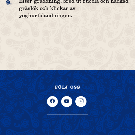
Efter gräddning, bred ut rucola och hackad
9.
gräslök och klickar av
yoghurtblandningen.
FÖLJ OSS