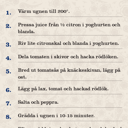
Värm ugnen till 200°.
1.
Pressa juice från ½ citron i yoghurten och
2.
blanda.
Riv lite citronskal och blanda i yoghurten.
3.
Dela tomaten i skivor och hacka rödlöken.
4.
Bred ut tomatsås på knäckeskivan, lägg på
5.
ost.
Lägg på lax, tomat och hackad rödlök.
6.
Salta och peppra.
7.
Grädda i ugnen i 10-15 minuter.
8.