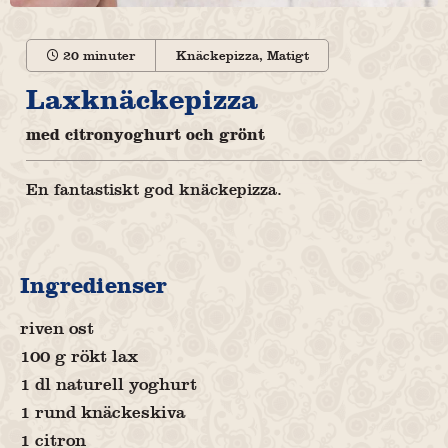
20 minuter
Knäckepizza
,
Matigt
Laxknäckepizza
med citronyoghurt och grönt
En fantastiskt god knäckepizza.
Ingredienser
riven ost
100 g rökt lax
1 dl naturell yoghurt
1 rund knäckeskiva
1 citron