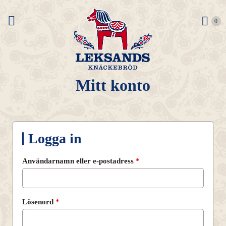
0 it
0
Mitt konto
Logga in
Obligatoriskt
Användarnamn eller e-postadress
*
Obligatoriskt
Lösenord
*