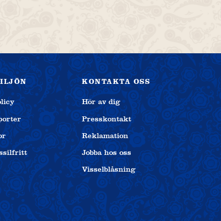
MILJÖN
KONTAKTA OSS
licy
Hör av dig
porter
Presskontakt
or
Reklamation
silfritt
Jobba hos oss
Visselblåsning