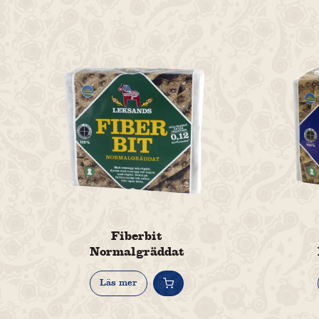
Fiberbit
Normalgräddat
Läs mer