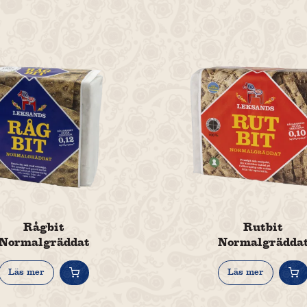
Rågbit
Rutbit
Normalgräddat
Normalgrädda
Läs mer
Läs mer