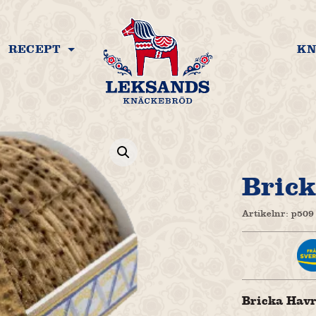
RECEPT
KN
Bric
Artikelnr:
p509
Bricka Hav