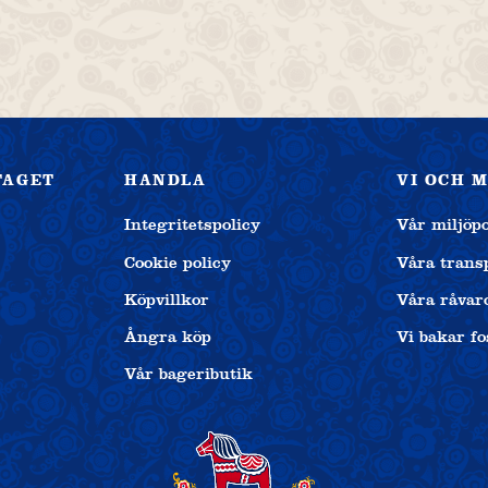
TAGET
HANDLA
VI OCH 
Integritetspolicy
Vår miljöpo
Cookie policy
Våra trans
Köpvillkor
Våra råvar
Ångra köp
Vi bakar fos
Vår bageributik