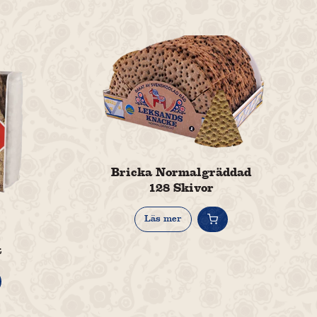
Bricka Normalgräddad
128 Skivor
Läs mer
t