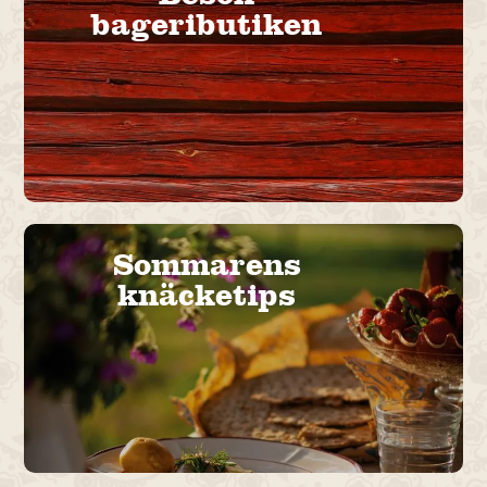
bageributiken
Sommarens
knäcketips