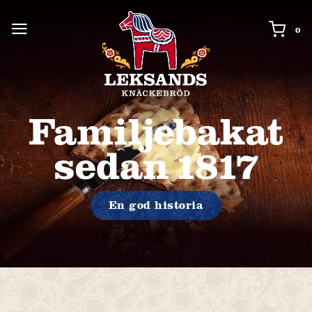
0 i
0
En god historia